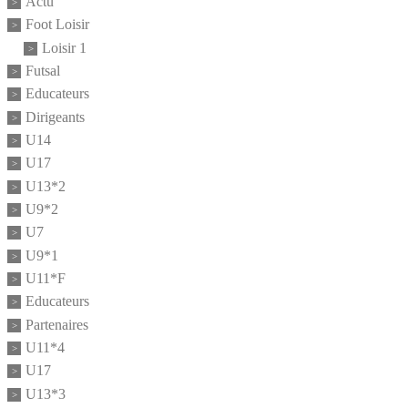
Actu
Foot Loisir
Loisir 1
Futsal
Educateurs
Dirigeants
U14
U17
U13*2
U9*2
U7
U9*1
U11*F
Educateurs
Partenaires
U11*4
U17
U13*3