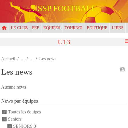
Panneau de gestion des cookies
USSP FOOTBALL
LE CLUB
PEF
EQUIPES
TOURNOI
BOUTIQUE
LIENS
U13
Accueil
Les news
Les news
Aucune news
News par équipes
Toutes les équipes
Seniors
SENIORS 3