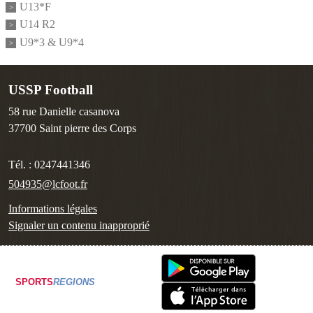
U13*F
U14 R2
U9*3 & U9*4
USSP Football
58 rue Danielle casanova
37700
Saint pierre des Corps
Tél. :
0247441346
504935@lcfoot.fr
Informations légales
Signaler un contenu inapproprié
SPORTS
REGIONS