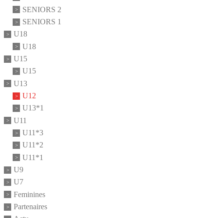
SENIORS 2
SENIORS 1
U18
U18
U15
U15
U13
U12
U13*1
U11
U11*3
U11*2
U11*1
U9
U7
Feminines
Partenaires