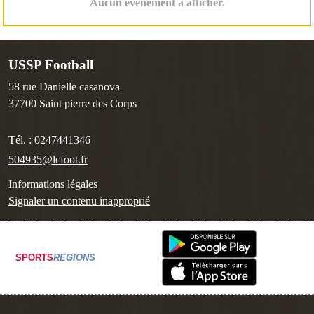
Aucun évènement à afficher.
USSP Football
58 rue Danielle casanova
37700
Saint pierre des Corps
Tél. :
0247441346
504935@lcfoot.fr
Informations légales
Signaler un contenu inapproprié
SPORTS
REGIONS