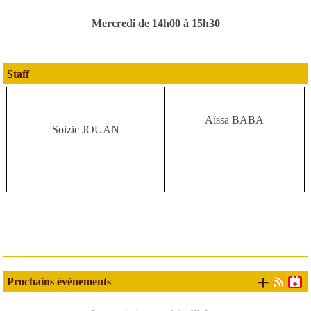
Mercredi de 14h00 à 15h30
Staff
Aïssa BABA
Soizic JOUAN
+ d'é
Prochains événements