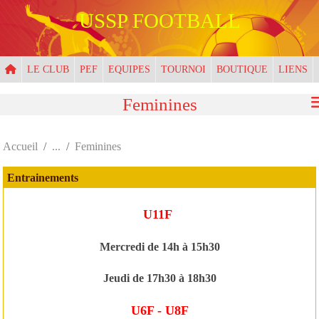
Panneau de gestion des cookies
USSP FOOTBALL
LE CLUB
PEF
EQUIPES
TOURNOI
BOUTIQUE
LIENS
Feminines
Accueil
Feminines
Entrainements
U11F
Mercredi de 14h à 15h30
Jeudi de 17h30 à 18h30
U6F - U8F