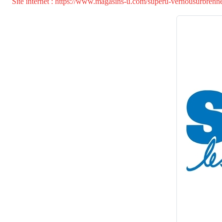
Site internet : https://www.magasins-u.com/superu-vernousurbrenn