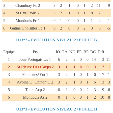
3
Chambray Fc 2
3
2
1
0
1
2
11
-9
4
St Cyr Etoile 2
3
2
1
0
1
8
7
1
5
Montlouis Fc 1
0
1
0
0
1
1
2
-1
6
Gatine Choisilles Fc 1
0
2
0
0
2
3
8
-5
U13*2 - EVOLUTION NIVEAU 2 / POULE B
Equipe
Pts
JO
GA
NU
PE
BP
BC
Diff
1
Joue Portugais Us 1
6
2
2
0
0
14
3
11
2
St Pierre Des Corps 2
3
1
1
0
0
3
2
1
3
Fondettes*Ent 1
3
2
1
0
1
6
7
-1
4
Avoine O. Chinon C 2
3
2
1
0
1
6
3
3
5
Tours Acp 2
0
2
0
0
2
3
9
-6
6
Montlouis As 2
0
1
0
0
1
2
10
-8
U13*3 - EVOLUTION NIVEAU 2 / POULE H