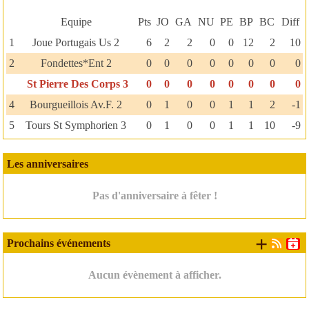
Equipe
Pts
JO
GA
NU
PE
BP
BC
Diff
1
Joue Portugais Us 2
6
2
2
0
0
12
2
10
2
Fondettes*Ent 2
0
0
0
0
0
0
0
0
St Pierre Des Corps 3
0
0
0
0
0
0
0
0
4
Bourgueillois Av.F. 2
0
1
0
0
1
1
2
-1
5
Tours St Symphorien 3
0
1
0
0
1
1
10
-9
Les anniversaires
Pas d'anniversaire à fêter !
+ d'é
Prochains événements
Aucun évènement à afficher.