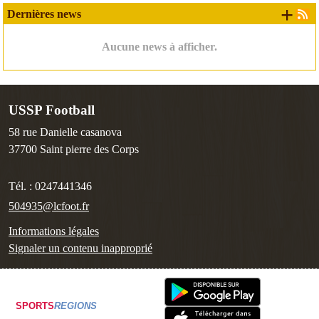
+ d
Dernières news
Aucune news à afficher.
USSP Football
58 rue Danielle casanova
37700
Saint pierre des Corps
Tél. :
0247441346
504935@lcfoot.fr
Informations légales
Signaler un contenu inapproprié
SPORTS
REGIONS