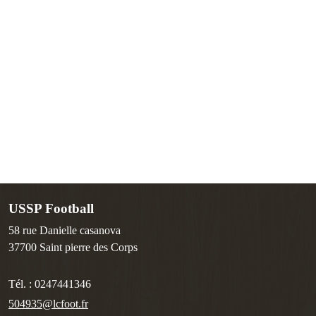
USSP Football
58 rue Danielle casanova
37700
Saint pierre des Corps
Tél. :
0247441346
504935@lcfoot.fr