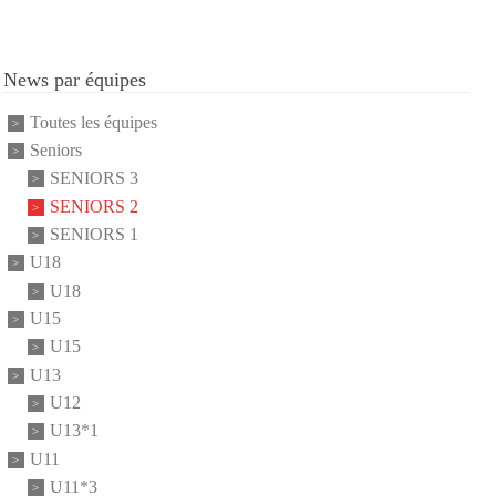
News par équipes
Toutes les équipes
Seniors
SENIORS 3
SENIORS 2
SENIORS 1
U18
U18
U15
U15
U13
U12
U13*1
U11
U11*3