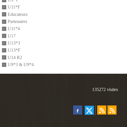
U11*F
Educateurs
Partenaires
U11*4
U17
U13*3
U13*F
U14 R2
U9*3 & U9*4
135272
visites