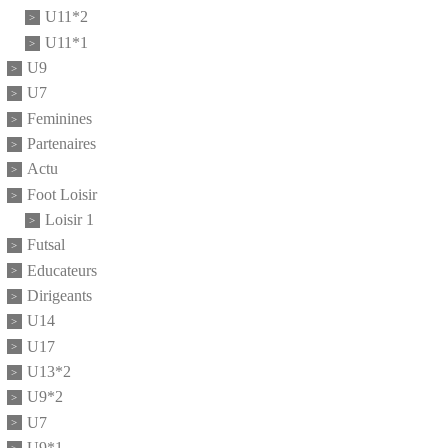
U11*2
U11*1
U9
U7
Feminines
Partenaires
Actu
Foot Loisir
Loisir 1
Futsal
Educateurs
Dirigeants
U14
U17
U13*2
U9*2
U7
U9*1