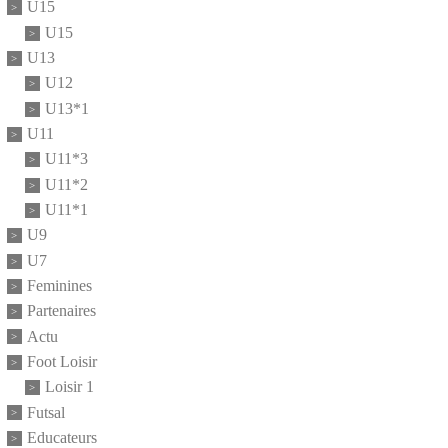
U15
U15
U13
U12
U13*1
U11
U11*3
U11*2
U11*1
U9
U7
Feminines
Partenaires
Actu
Foot Loisir
Loisir 1
Futsal
Educateurs