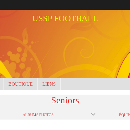
USSP FOOTBALL
BOUTIQUE
LIENS
Seniors
ALBUMS PHOTOS
ÉQUIP