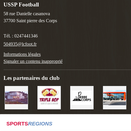
USSP Football
58 rue Danielle casanova
37700
Saint pierre des Corps
Tél. :
0247441346
504935@lcfoot.fr
Informations légales
Signaler un contenu inapproprié
Les partenaires du club
SPORTS
REGIONS