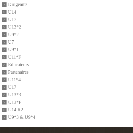
Dirigeants
U14
U17
U13*2
U9*2
U7
U9*1
U11*F
Educateurs
Partenaires
U11*4
U17
U13*3
U13*F
U14 R2
U9*3 & U9*4