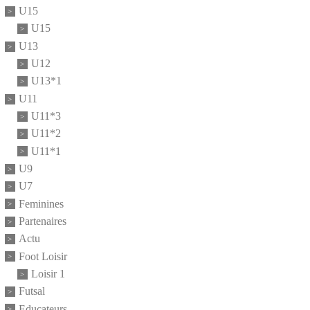
U15
U15
U13
U12
U13*1
U11
U11*3
U11*2
U11*1
U9
U7
Feminines
Partenaires
Actu
Foot Loisir
Loisir 1
Futsal
Educateurs