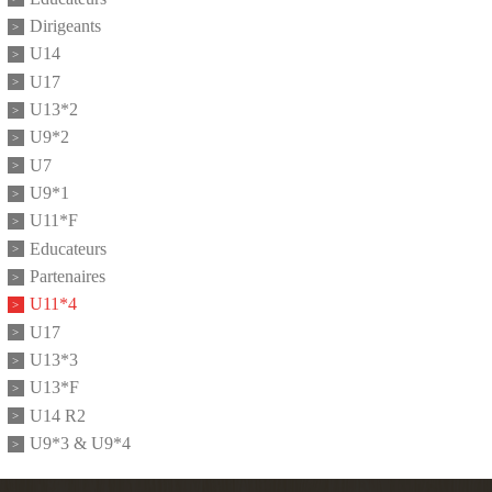
Dirigeants
U14
U17
U13*2
U9*2
U7
U9*1
U11*F
Educateurs
Partenaires
U11*4
U17
U13*3
U13*F
U14 R2
U9*3 & U9*4