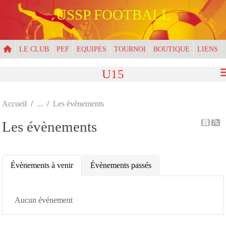
Panneau de gestion des cookies
USSP FOOTBALL
LE CLUB
PEF
EQUIPES
TOURNOI
BOUTIQUE
LIENS
U15
Accueil
Les évènements
Les évènements
Évènements à venir
Évènements passés
Aucun événement