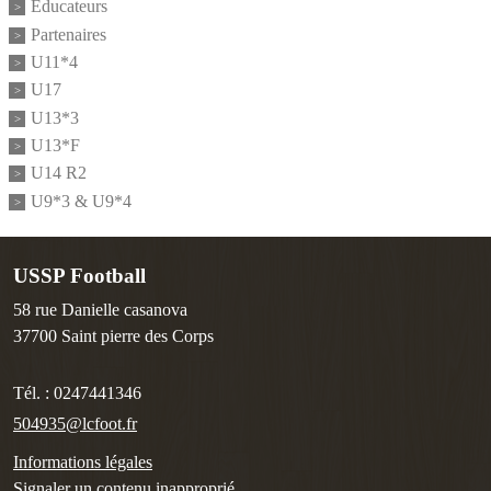
Educateurs
Partenaires
U11*4
U17
U13*3
U13*F
U14 R2
U9*3 & U9*4
USSP Football
58 rue Danielle casanova
37700
Saint pierre des Corps
Tél. :
0247441346
504935@lcfoot.fr
Informations légales
Signaler un contenu inapproprié