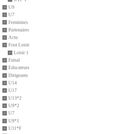
U9
U7
Feminines
Partenaires
Actu
Foot Loisir
Loisir 1
Futsal
Educateurs
Dirigeants
U14
U17
U13*2
U9*2
U7
U9*1
U11*F