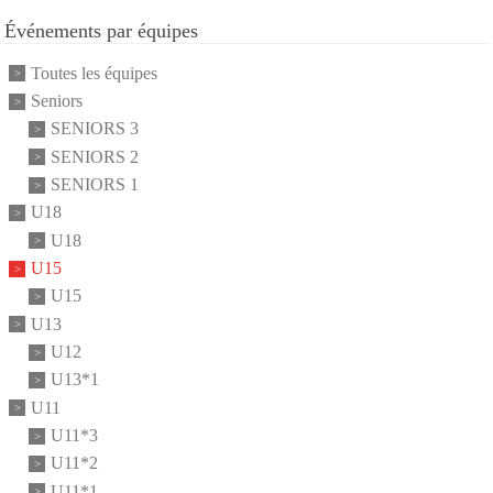
Événements par équipes
Toutes les équipes
Seniors
SENIORS 3
SENIORS 2
SENIORS 1
U18
U18
U15
U15
U13
U12
U13*1
U11
U11*3
U11*2
U11*1