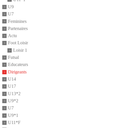
U9
U7
Feminines
Partenaires
Actu
Foot Loisir
Loisir 1
Futsal
Educateurs
Dirigeants
U14
U17
U13*2
U9*2
U7
U9*1
U11*F