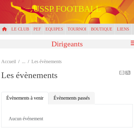
Panneau de gestion des cookies
USSP FOOTBALL
LE CLUB
PEF
EQUIPES
TOURNOI
BOUTIQUE
LIENS
Dirigeants
Accueil
Les évènements
Les évènements
Évènements à venir
Évènements passés
Aucun événement