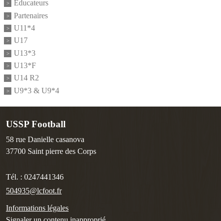
Educateurs
Partenaires
U11*4
U17
U13*3
U13*F
U14 R2
U9*3 & U9*4
USSP Football
58 rue Danielle casanova
37700
Saint pierre des Corps
Tél. :
0247441346
504935@lcfoot.fr
Informations légales
Signaler un contenu inapproprié