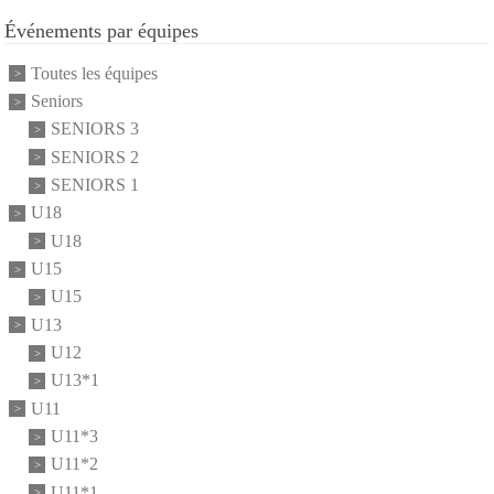
Événements par équipes
Toutes les équipes
Seniors
SENIORS 3
SENIORS 2
SENIORS 1
U18
U18
U15
U15
U13
U12
U13*1
U11
U11*3
U11*2
U11*1