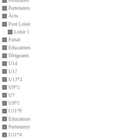
Feminines
Partenaires
Actu
Foot Loisir
Loisir 1
Futsal
Educateurs
Dirigeants
U14
U17
U13*2
U9*2
U7
U9*1
U11*F
Educateurs
Partenaires
U11*4