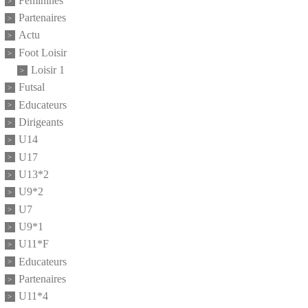
Feminines
Partenaires
Actu
Foot Loisir
Loisir 1
Futsal
Educateurs
Dirigeants
U14
U17
U13*2
U9*2
U7
U9*1
U11*F
Educateurs
Partenaires
U11*4