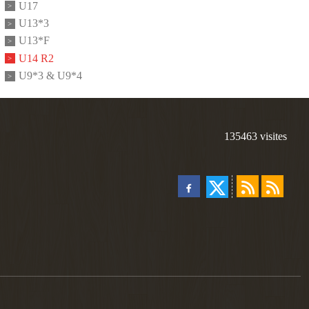
U17
U13*3
U13*F
U14 R2
U9*3 & U9*4
135463
visites