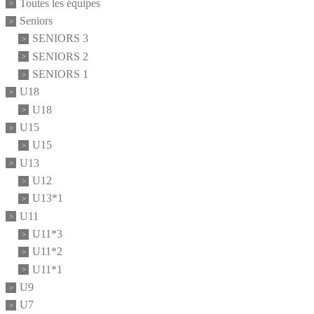
Toutes les équipes
Seniors
SENIORS 3
SENIORS 2
SENIORS 1
U18
U18
U15
U15
U13
U12
U13*1
U11
U11*3
U11*2
U11*1
U9
U7