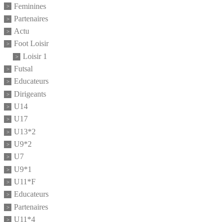
Feminines
Partenaires
Actu
Foot Loisir
Loisir 1
Futsal
Educateurs
Dirigeants
U14
U17
U13*2
U9*2
U7
U9*1
U11*F
Educateurs
Partenaires
U11*4