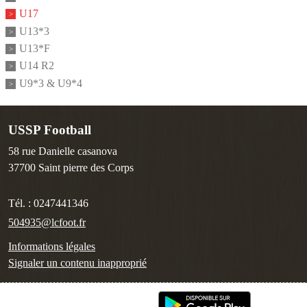
U17
U13*3
U13*F
U14 R2
U9*3 & U9*4
USSP Football
58 rue Danielle casanova
37700
Saint pierre des Corps
Tél. :
0247441346
504935@lcfoot.fr
Informations légales
Signaler un contenu inapproprié