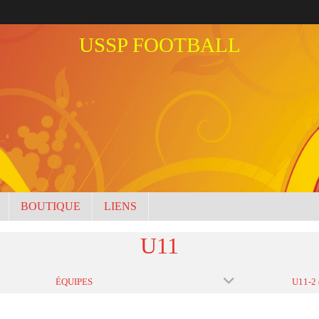
USSP FOOTBALL
BOUTIQUE
LIENS
U11
ÉQUIPES
U11-2