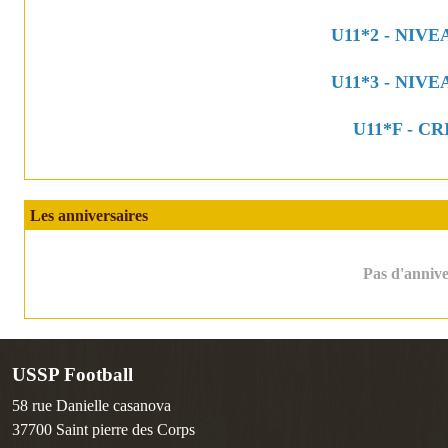
U11*2 - NIVE
U11*3 - NIVE
U11*F - C
Les anniversaires
Pas d'anniver
USSP Football
58 rue Danielle casanova
37700
Saint pierre des Corps