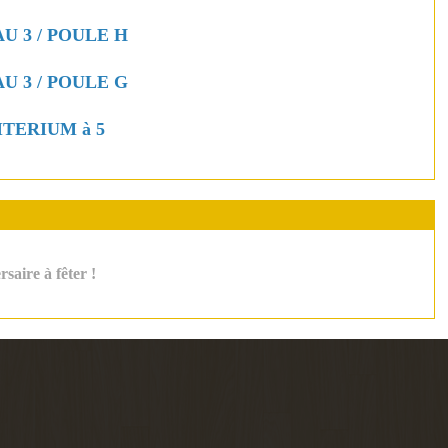
AU 3 / POULE H
AU 3 / POULE G
RITERIUM à 5
saire à fêter !