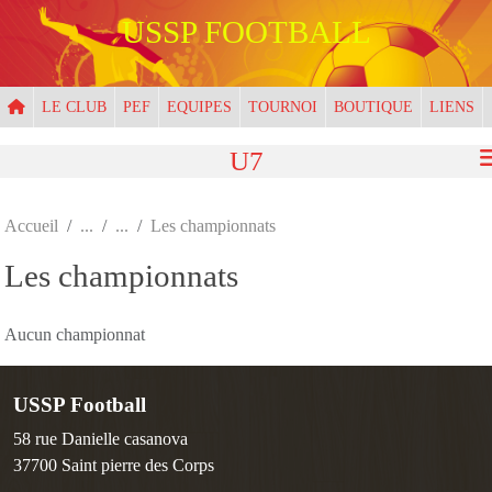
Panneau de gestion des cookies
USSP FOOTBALL
LE CLUB
PEF
EQUIPES
TOURNOI
BOUTIQUE
LIENS
U7
Accueil
Les championnats
Les championnats
Aucun championnat
USSP Football
58 rue Danielle casanova
37700
Saint pierre des Corps