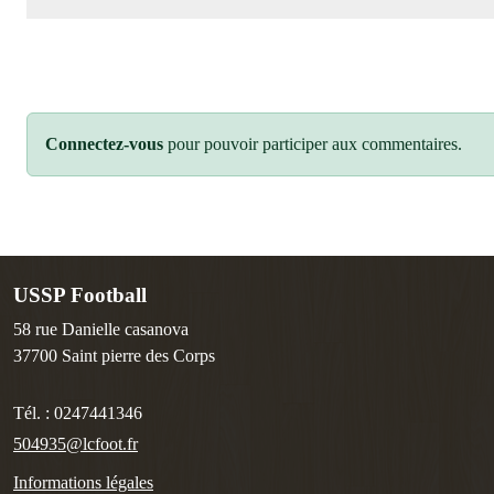
Connectez-vous
pour pouvoir participer aux commentaires.
USSP Football
58 rue Danielle casanova
37700
Saint pierre des Corps
Tél. :
0247441346
504935@lcfoot.fr
Informations légales