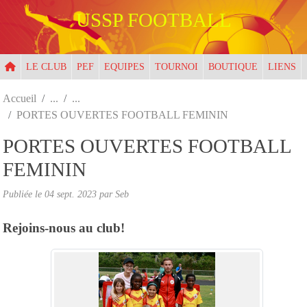
Panneau de gestion des cookies
USSP FOOTBALL
LE CLUB
PEF
EQUIPES
TOURNOI
BOUTIQUE
LIENS
Accueil
PORTES OUVERTES FOOTBALL FEMININ
PORTES OUVERTES FOOTBALL
FEMININ
Publiée le
04 sept. 2023
par
Seb
Rejoins-nous au club!