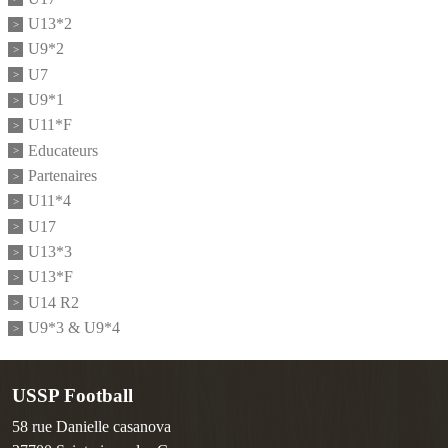
U13*2
U9*2
U7
U9*1
U11*F
Educateurs
Partenaires
U11*4
U17
U13*3
U13*F
U14 R2
U9*3 & U9*4
USSP Football
58 rue Danielle casanova