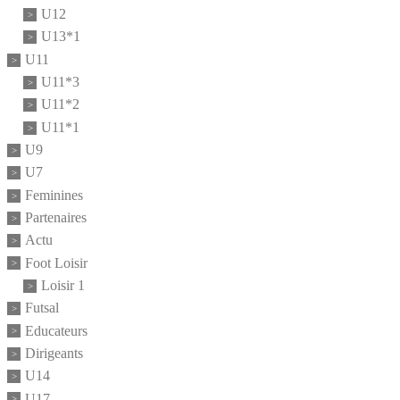
U12
U13*1
U11
U11*3
U11*2
U11*1
U9
U7
Feminines
Partenaires
Actu
Foot Loisir
Loisir 1
Futsal
Educateurs
Dirigeants
U14
U17