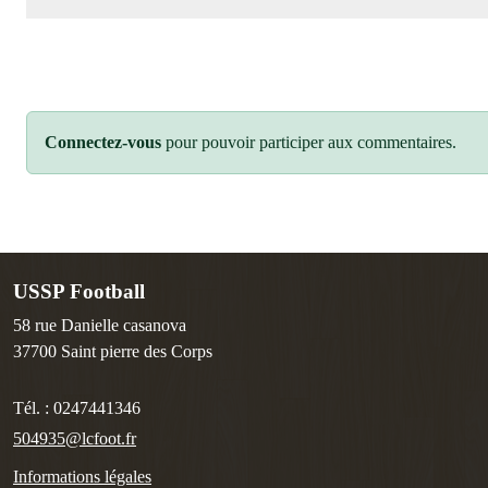
Connectez-vous
pour pouvoir participer aux commentaires.
USSP Football
58 rue Danielle casanova
37700
Saint pierre des Corps
Tél. :
0247441346
504935@lcfoot.fr
Informations légales