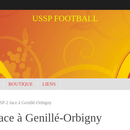
USSP FOOTBALL
BOUTIQUE
LIENS
SSP-2 face à Genillé-Orbigny
face à Genillé-Orbigny