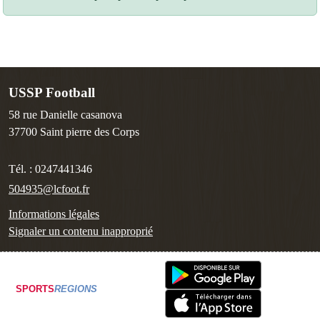
USSP Football
58 rue Danielle casanova
37700
Saint pierre des Corps
Tél. :
0247441346
504935@lcfoot.fr
Informations légales
Signaler un contenu inapproprié
SPORTS
REGIONS