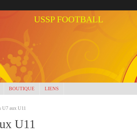
USSP FOOTBALL
BOUTIQUE
LIENS
es U7 aux U11
aux U11