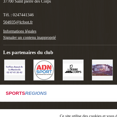
37700
Saint pierre des Corps
Tél. :
0247441346
504935@lcfoot.fr
Informations légales
Signaler un contenu inapproprié
Les partenaires du club
SPORTS
REGIONS
Ce site utilise des cookies et vous