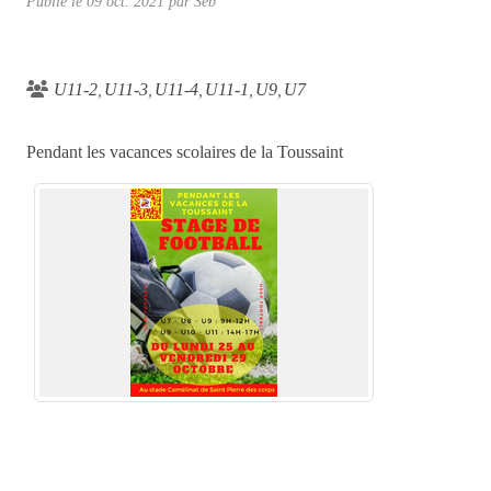
Publié le
09 oct. 2021
par
Seb
U11-2
U11-3
U11-4
U11-1
U9
U7
Pendant les vacances scolaires de la Toussaint