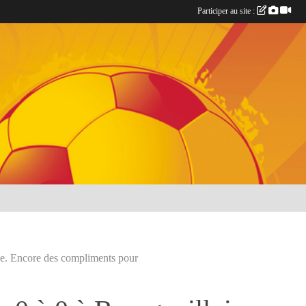
Participer au site :
me. Encore des compliments pour