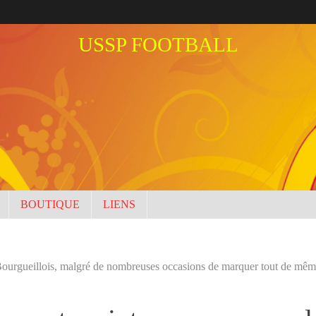
USSP FOOTBALL
BOUTIQUE
LIENS
à Bourgueillois, malgré de nombreuses occasions de marquer tout de mê