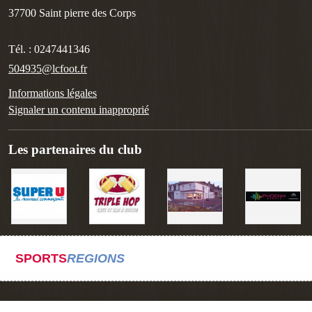
37700
Saint pierre des Corps
Tél. :
0247441346
504935@lcfoot.fr
Informations légales
Signaler un contenu inapproprié
Les partenaires du club
SPORTS
REGIONS