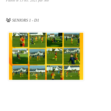
Publié le
13 oct. 2021
par
Seb
SENIORS 1 - D1