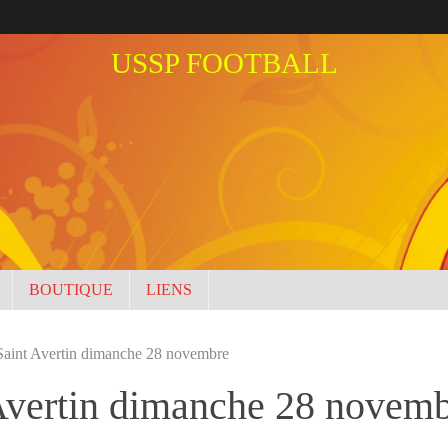
USSP FOOTBALL
BOUTIQUE
LIENS
Saint Avertin dimanche 28 novembre
 Avertin dimanche 28 novem