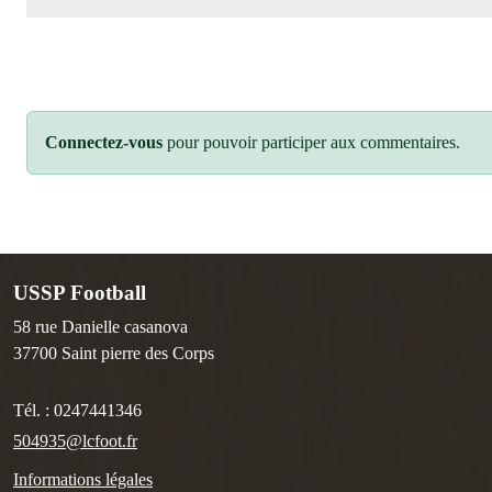
Connectez-vous
pour pouvoir participer aux commentaires.
USSP Football
58 rue Danielle casanova
37700
Saint pierre des Corps
Tél. :
0247441346
504935@lcfoot.fr
Informations légales