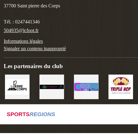
37700
Saint pierre des Corps
Tél. :
0247441346
504935@lcfoot.fr
Informations légales
Signaler un contenu inapproprié
Les partenaires du club
SPORTS
REGIONS