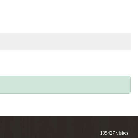
135427
visites