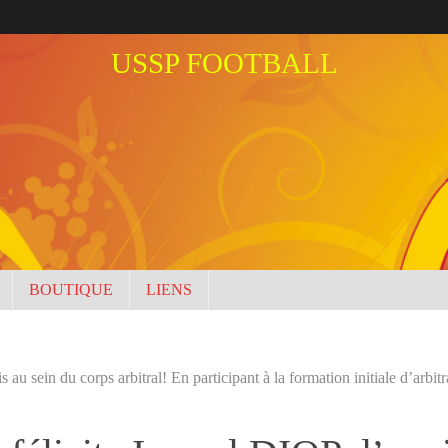
USSP FOOTBALL
BOUTIQUE
LIENS
 au sein du corps arbitral! En participant à la formation initiale d’arbi