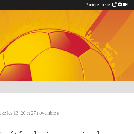
Participer au site :
trage les 13, 20 et 27 novembre à