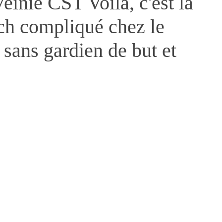
einié CST Voilà, c'est la
tch compliqué chez le
 sans gardien de but et