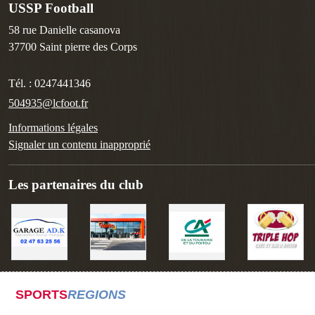
USSP Football
58 rue Danielle casanova
37700
Saint pierre des Corps
Tél. :
0247441346
504935@lcfoot.fr
Informations légales
Signaler un contenu inapproprié
Les partenaires du club
SPORTS
REGIONS