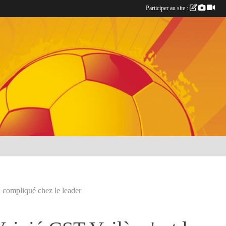
Participer au site :
h compliqué chez le leader