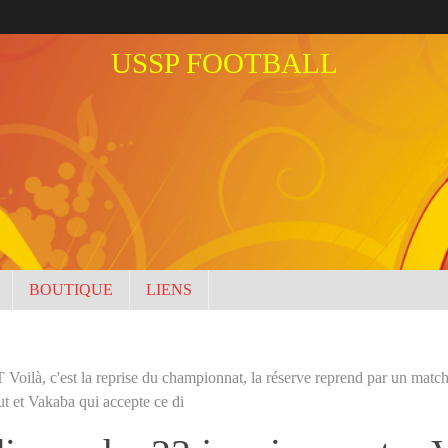
USSP FOOTBALL
BOUTIQUE
LIENS
 Voilà, c'est la reprise du championnat, la réserve reprend par un matc
t et Vakaba qui accepte ce di